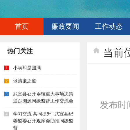
首页
廉政要闻
工作动态
当前
热门关注
小满即是圆满
1
谈清廉之道
2
武宣县召开乡镇重大事项决策
3
追踪溯源同级监督工作交流会
发布时间：
学习交流 共同提升 | 武宣县纪
4
委监委召开观摩会助推同级监
督