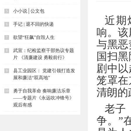
小小说│公文包
5
近期
手记 | 退不回的快递
6
响。该
欲望“狂飙”自毁人生
7
与黑恶
武宣：纪检监察干部热议专题
8
国扫黑
片 《清廉建设 勇毅前行》
剧中以
县工业园区： 党建引领打造发
9
笼罩在
展和廉洁“双高地”
清朗的
勇于自我革命 奏响廉洁乐章
10
——专题片《永远吹冲锋号》
观后有感
老子
争。”